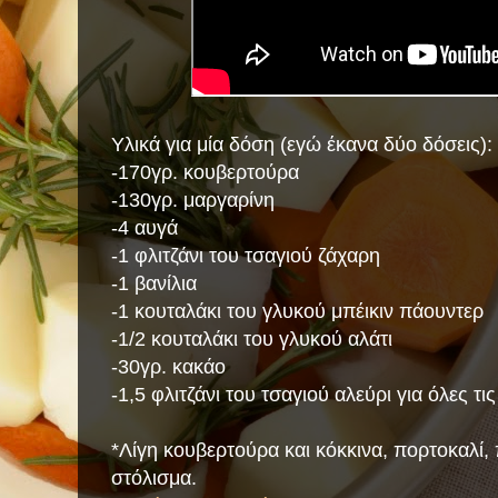
Υλικά για μία δόση (εγώ έκανα δύο δόσεις):
-170γρ. κουβερτούρα
-130γρ. μαργαρίνη
-4 αυγά
-1 φλιτζάνι του τσαγιού ζάχαρη
-1 βανίλια
-1 κουταλάκι του γλυκού μπέικιν πάουντερ
-1/2 κουταλάκι του γλυκού αλάτι
-30γρ. κακάο
-1,5 φλιτζάνι του τσαγιού αλεύρι για όλες τι
*Λίγη κουβερτούρα και κόκκινα, πορτοκαλί,
στόλισμα.