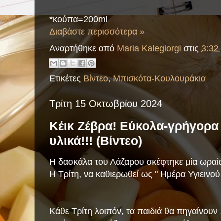
*κούπα=200ml
Διαβάστε περισσότερα »
Αναρτήθηκε από
Maria Kalegiorgi
στις
3:32 
Ετικέτες
Βίντεο
,
Μπισκότα-Κουλουράκια
Τρίτη 15 Οκτωβρίου 2024
Κέικ Ζέβρα! Εύκολα-γρήγορα 
υλικά!!! (Βίντεο)
Η δασκάλα του Λάζαρου σκέφτηκε μία ωραία
Η Τρίτη, να καθιερωθεί ως " Ημέρα Υγιεινο
Κάθε Τρίτη λοιπόν, τα παιδιά θα πηγαίνουν