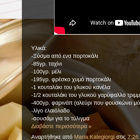
Υλικά:
-Ξύσμα από ενα πορτοκάλι
-85γρ. ταχίνι
-100γρ. μέλι
-195γρ. φρέσκο χυμό πορτοκάλι
-1 κουταλάκι του γλυκού κανέλα
-1/2 κουταλάκι του γλυκού γαρύφαλλο τριμ
-400γρ. φαρινάπ (αλεύρι που φουσκώνει μ
-λίγο ελαιόλαδο
-σουσάμι για το τύλιγμα
Διαβάστε περισσότερα »
Αναρτήθηκε από
Maria Kalegiorgi
στις
7:26 