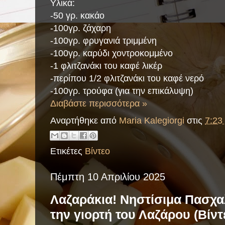
Υλικά:
-50 γρ. κακάο
-100γρ. ζάχαρη
-100γρ. φρυγανιά τριμμένη
-100γρ. καρύδι χοντροκομμένο
-1 φλιτζανάκι του καφέ λικέρ
-περίπου 1/2 φλιτζανάκι του καφέ νερό
-100γρ. τρούφα (για την επικάλυψη)
Διαβάστε περισσότερα »
Αναρτήθηκε από
Maria Kalegiorgi
στις
7:23 
Ετικέτες
Βίντεο
Πέμπτη 10 Απριλίου 2025
Λαζαράκια! Νηστίσιμα Πασχα
την γιορτή του Λαζάρου (Βίντ