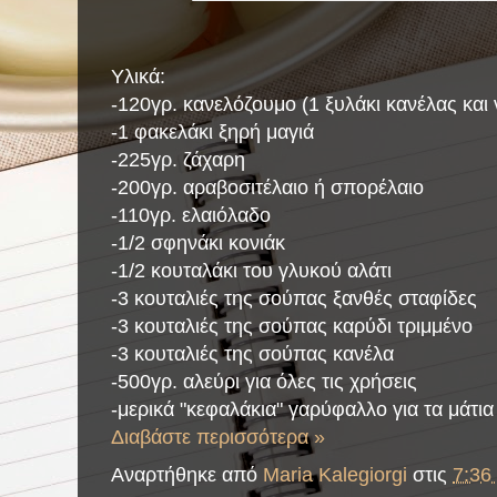
Υλικά:
-120γρ. κανελόζουμο (1 ξυλάκι κανέλας και 
-1 φακελάκι ξηρή μαγιά
-225γρ. ζάχαρη
-200γρ. αραβοσιτέλαιο ή σπορέλαιο
-110γρ. ελαιόλαδο
-1/2 σφηνάκι κονιάκ
-1/2 κουταλάκι του γλυκού αλάτι
-3 κουταλιές της σούπας ξανθές σταφίδες
-3 κουταλιές της σούπας καρύδι τριμμένο
-3 κουταλιές της σούπας κανέλα
-500γρ. αλεύρι για όλες τις χρήσεις
-μερικά "κεφαλάκια" γαρύφαλλο για τα μάτια
Διαβάστε περισσότερα »
Αναρτήθηκε από
Maria Kalegiorgi
στις
7:36 