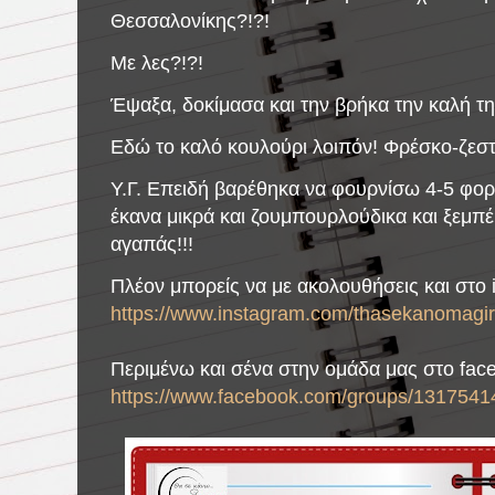
Θεσσαλονίκης?!?!
Με λες?!?!
Έψαξα, δοκίμασα και την βρήκα την καλή τ
Εδώ το καλό κουλούρι λοιπόν! Φρέσκο-ζεστό
Υ.Γ. Επειδή βαρέθηκα να φουρνίσω 4-5 φορ
έκανα μικρά και ζουμπουρλούδικα και ξεμπέ
αγαπάς!!!
Πλέον μπορείς να με ακολουθήσεις και στο 
https://www.instagram.com/thasekanomagiri
Περιμένω και σένα στην ομάδα μας στο fac
https://www.facebook.com/groups/1317541