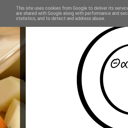
This site uses cookies from Google to deliver its servic
are shared with Google along with performance and secu
statistics, and to detect and address abuse.