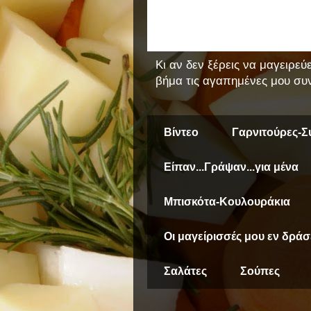
Κι αν δεν ξέρεις να μαγειρεύ
βήμα τις αγαπημένες μου συν
Βίντεο
Γαρνιτούρες-Σ
Είπαν...Γράψαν...για μένα
Μπισκότα-Κουλουράκια
Οι μαγείρισσές μου εν δράσ
Σαλάτες
Σούπες