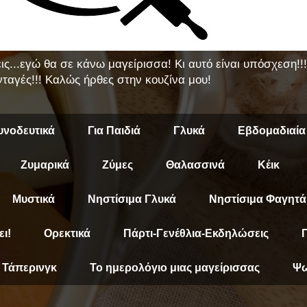
εις...εγώ θα σε κάνω μαγείρισσα! Κι αυτό είναι υπόσχεση!
ταγές!!! Καλώς ήρθες στην κουζίνα μου!
υνοδευτικά
Για Παιδιά
Γλυκά
Εβδομαδιαία
Ζυμαρικά
Ζύμες
Θαλασσινά
Κέικ
Μυστικά
Νηστίσιμα Γλυκά
Νηστίσιμα Φαγητά
ει!
Ορεκτικά
Πάρτι-Γενέθλια-Εκδηλώσεις
Π
Τάπερινγκ
Το ημερολόγιο μιας μαγείρισσας
Ψω