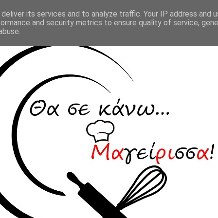
deliver its services and to analyze traffic. Your IP address and 
formance and security metrics to ensure quality of service, gen
abuse.