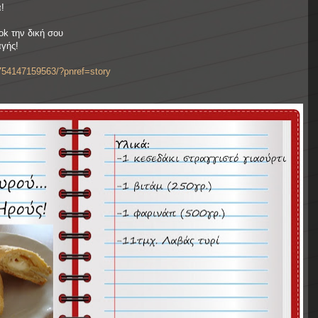
α!
ok την δική σου
αγής!
754147159563/?pnref=story