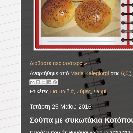
Διαβάστε περισσότερα »
Αναρτήθηκε από
Maria Kalegiorgi
στις
6:57 
Ετικέτες
Για Παιδιά
,
Ζύμες
,
Ψωμί
Τετάρτη 25 Μαΐου 2016
Σούπα με συκωτάκια Κοτόπο
Πειράζει που ότι θυμάμαι χαίρομαι?!?!?!?!?!