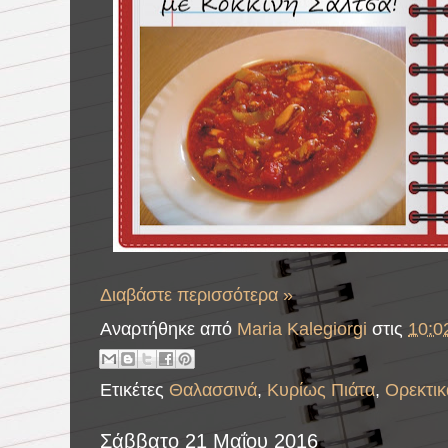
Διαβάστε περισσότερα »
Αναρτήθηκε από
Maria Kalegiorgi
στις
10:0
Ετικέτες
Θαλασσινά
,
Κυρίως Πιάτα
,
Ορεκτικ
Σάββατο 21 Μαΐου 2016