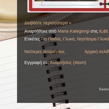
Διαβάστε περισσότερα »
Αναρτήθηκε από
Maria Kalegiorgi
στις
6:46 
Ετικέτες
Για Παιδιά
,
Γλυκά
,
Νηστίσιμα Γλυκ
Νεότερες αναρτήσεις
Αρχική σελί
Εγγραφή σε:
Αναρτήσεις (Atom)
Εικόν