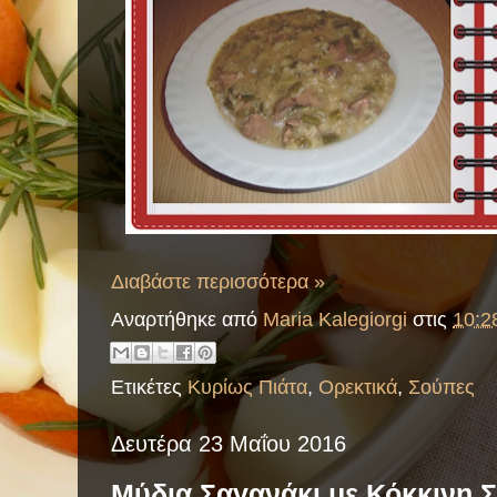
Διαβάστε περισσότερα »
Αναρτήθηκε από
Maria Kalegiorgi
στις
10:2
Ετικέτες
Κυρίως Πιάτα
,
Ορεκτικά
,
Σούπες
Δευτέρα 23 Μαΐου 2016
Μύδια Σαγανάκι με Κόκκινη 