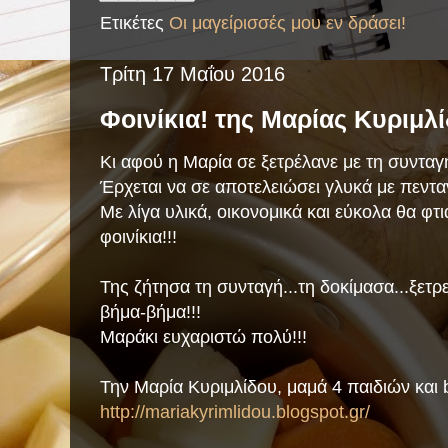
Ετικέτες
Οι μαγείρισσές μου εν δράσει!
Τρίτη 17 Μαΐου 2016
Φοινίκια! της Μαρίας Κυριμλ
Κι αφού η Μαρία σε ξετρέλανε με τη συνταγή 
Έρχεται να σε αποτελειώσει γλυκά με πενταν
Με λίγα υλικά, οικονομικά και εύκολα θα φτι
φοινίκια!!!
Της ζήτησα τη συνταγή...τη δοκίμασα...ξετ
βήμα-βήμα!!!
Μαράκι ευχαριστώ πολύ!!!
Την Μαρία Κυριμλίδου, μαμά 4 παιδιών και
http://mariakyrimlidou.blogspot.gr/