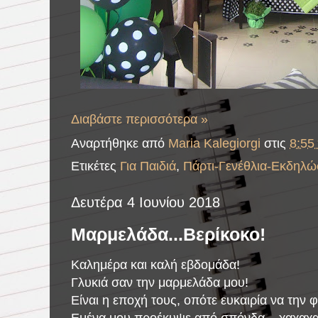
Διαβάστε περισσότερα »
Αναρτήθηκε από
Maria Kalegiorgi
στις
8:55 
Ετικέτες
Για Παιδιά
,
Πάρτι-Γενέθλια-Εκδηλώ
Δευτέρα 4 Ιουνίου 2018
Μαρμελάδα...Βερίκοκο!
Καλημέρα και καλή εβδομάδα!
Γλυκιά σαν την μαρμελάδα μου!
Είναι η εποχή τους, οπότε ευκαιρία να την φτ
Εμένα μου προέκυψε από σπόνδα... χαχαχ