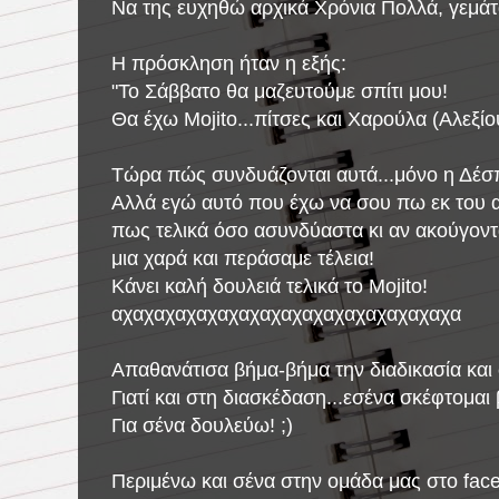
Να της ευχηθώ αρχικά Χρόνια Πολλά, γεμάτα
Η πρόσκληση ήταν η εξής:
"Το Σάββατο θα μαζευτούμε σπίτι μου!
Θα έχω Mojito...πίτσες και Χαρούλα (Αλεξίο
Τώρα πώς συνδυάζονται αυτά...μόνο η Δέσπ
Αλλά εγώ αυτό που έχω να σου πω εκ του α
πως τελικά όσο ασυνδύαστα κι αν ακούγοντ
μια χαρά και περάσαμε τέλεια!
Κάνει καλή δουλειά τελικά το Mojito!
αχαχαχαχαχαχαχαχαχαχαχαχαχαχαχαχα
Απαθανάτισα βήμα-βήμα την διαδικασία και
Γιατί και στη διασκέδαση...εσένα σκέφτομαι 
Για σένα δουλεύω! ;)
Περιμένω και σένα στην ομάδα μας στο fac