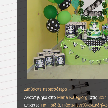
Διαβάστε περισσότερα »
Αναρτήθηκε από
Maria Kalegiorgi
στις
8:14 
Ετικέτες
Για Παιδιά
,
Πάρτι-Γενέθλια-Εκδηλώ