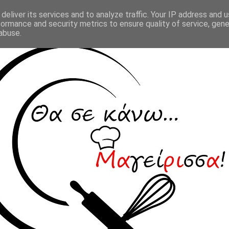
deliver its services and to analyze traffic. Your IP address and 
formance and security metrics to ensure quality of service, gen
abuse.