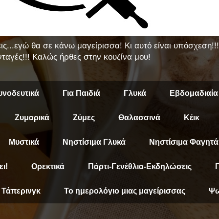
εις...εγώ θα σε κάνω μαγείρισσα! Κι αυτό είναι υπόσχεση!
ταγές!!! Καλώς ήρθες στην κουζίνα μου!
υνοδευτικά
Για Παιδιά
Γλυκά
Εβδομαδιαία
Ζυμαρικά
Ζύμες
Θαλασσινά
Κέικ
Μυστικά
Νηστίσιμα Γλυκά
Νηστίσιμα Φαγητά
ει!
Ορεκτικά
Πάρτι-Γενέθλια-Εκδηλώσεις
Π
Τάπερινγκ
Το ημερολόγιο μιας μαγείρισσας
Ψω