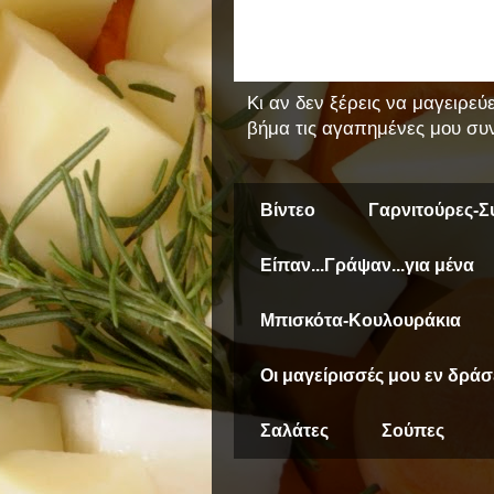
Κι αν δεν ξέρεις να μαγειρεύ
βήμα τις αγαπημένες μου συν
Βίντεο
Γαρνιτούρες-Σ
Είπαν...Γράψαν...για μένα
Μπισκότα-Κουλουράκια
Οι μαγείρισσές μου εν δράσ
Σαλάτες
Σούπες