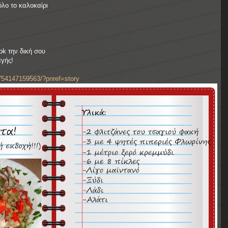
όλο το καλοκαίρι
ok την δική σου
αγής!
754147159563/?pnref=story