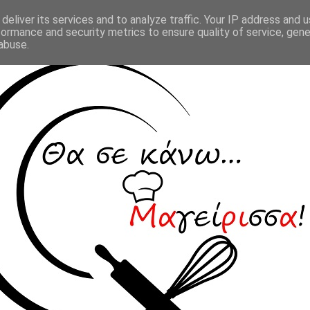
deliver its services and to analyze traffic. Your IP address and 
formance and security metrics to ensure quality of service, gen
abuse.