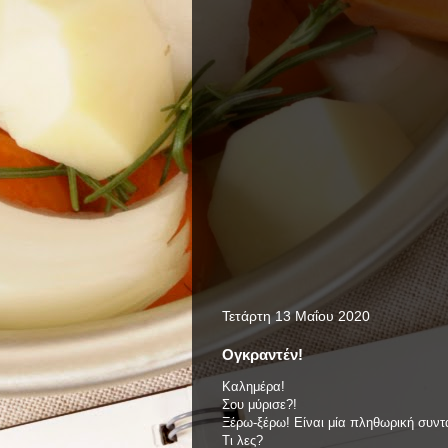
Τετάρτη 13 Μαΐου 2020
Ογκραντέν!
Καλημέρα!
Σου μύρισε?!
Ξέρω-ξέρω! Είναι μία πληθωρική συντα
Τι λες?