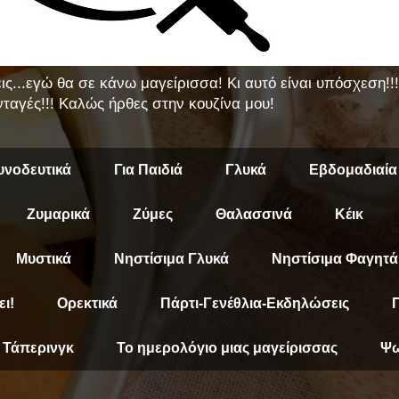
εις...εγώ θα σε κάνω μαγείρισσα! Κι αυτό είναι υπόσχεση!
ταγές!!! Καλώς ήρθες στην κουζίνα μου!
υνοδευτικά
Για Παιδιά
Γλυκά
Εβδομαδιαία
Ζυμαρικά
Ζύμες
Θαλασσινά
Κέικ
Μυστικά
Νηστίσιμα Γλυκά
Νηστίσιμα Φαγητά
ει!
Ορεκτικά
Πάρτι-Γενέθλια-Εκδηλώσεις
Π
Τάπερινγκ
Το ημερολόγιο μιας μαγείρισσας
Ψω