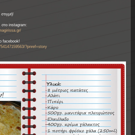
στιγμή!
 στο instagram:
agirissa.gr/
ο facebook!
7541471
59563/?pnref=story