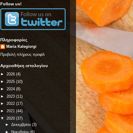
Follow us!
Πληροφορίες
Maria Kalegiorgi
Προβολή πλήρους προφίλ
Αρχειοθήκη ιστολογίου
►
2026
(4)
►
2025
(10)
►
2024
(8)
►
2023
(11)
►
2022
(17)
►
2021
(44)
▼
2020
(37)
►
Δεκεμβρίου
(3)
►
Νοεμβρίου
(6)