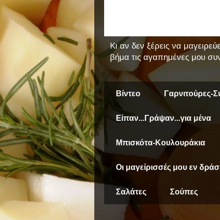
Κι αν δεν ξέρεις να μαγειρεύ
βήμα τις αγαπημένες μου συν
Βίντεο
Γαρνιτούρες-Σ
Είπαν...Γράψαν...για μένα
Μπισκότα-Κουλουράκια
Οι μαγείρισσές μου εν δράσ
Σαλάτες
Σούπες