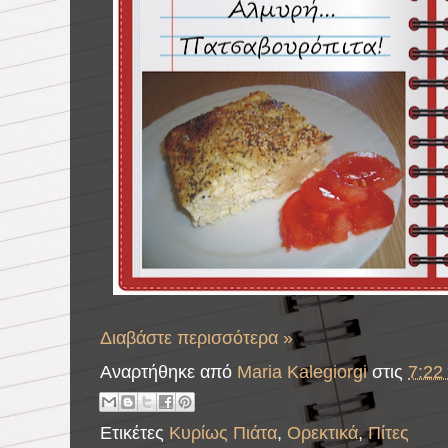
Διαβάστε περισσότερα »
Αναρτήθηκε από
Maria Kalegiorgi
στις
7:22 
Ετικέτες
Κυρίως Πιάτα
,
Ορεκτικά
,
Πίτες