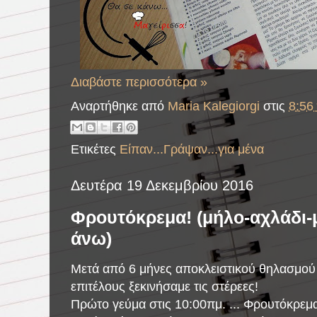
Διαβάστε περισσότερα »
Αναρτήθηκε από
Maria Kalegiorgi
στις
8:56 
Ετικέτες
Είπαν...Γράψαν...για μένα
Δευτέρα 19 Δεκεμβρίου 2016
Φρουτόκρεμα! (μήλο-αχλάδι-
άνω)
Μετά από 6 μήνες αποκλειστικού θηλασμού 
επιτέλους ξεκινήσαμε τις στέρεες!
Πρώτο γεύμα στις 10:00πμ. ... Φρουτόκρεμα