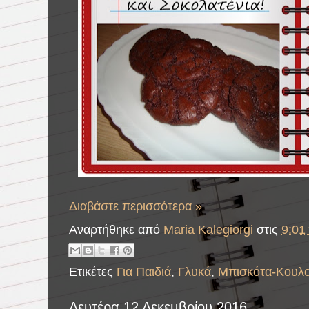
Διαβάστε περισσότερα »
Αναρτήθηκε από
Maria Kalegiorgi
στις
9:01 
Ετικέτες
Για Παιδιά
,
Γλυκά
,
Μπισκότα-Κουλο
Δευτέρα 12 Δεκεμβρίου 2016