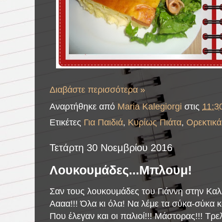
Διαβάστε περισσότερα »
Αναρτήθηκε από
Maria Kalegiorgi
στις
11:30
Ετικέτες
Για Παιδιά
,
Κυρίως Πιάτα
,
Ορεκτικά
Τετάρτη 30 Νοεμβρίου 2016
Λουκουμάδες...Μπλουμ!
Σαν τους λουκουμάδες του Γιάννη στην Καλλ
Αααα!!! Όλα κι όλα! Να λέμε τα σύκα-σύκα 
Που έλεγαν και οι παλιοί!!! Μάστορας!!! Τρε