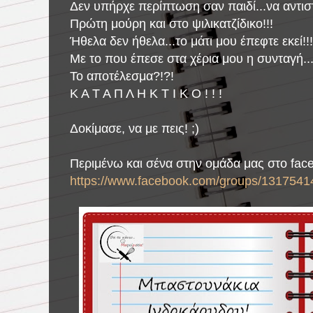
Δεν υπήρχε περίπτωση σαν παιδί...να αντισ
Πρώτη μούρη και στο ψιλικατζίδικο!!!
Ήθελα δεν ήθελα...το μάτι μου έπεφτε εκεί!!!
Με το που έπεσε στα χέρια μου η συνταγή...
Το αποτέλεσμα?!?!
Κ Α Τ Α Π Λ Η Κ Τ Ι Κ Ο ! ! !
Δοκίμασε, να με πεις! ;)
Περιμένω και σένα στην ομάδα μας στο fac
https://www.facebook.com/groups/1317541