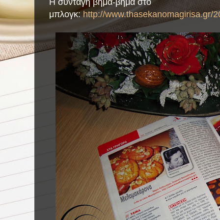
Η συνταγή βήμα-βήμα στο
μπλογκ:
http://www.thasekanomagirisa.gr/2