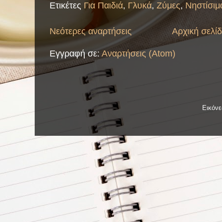
Ετικέτες
Για Παιδιά
,
Γλυκά
,
Ζύμες
,
Νηστίσιμ
Νεότερες αναρτήσεις
Αρχική σελί
Εγγραφή σε:
Αναρτήσεις (Atom)
Εικόν