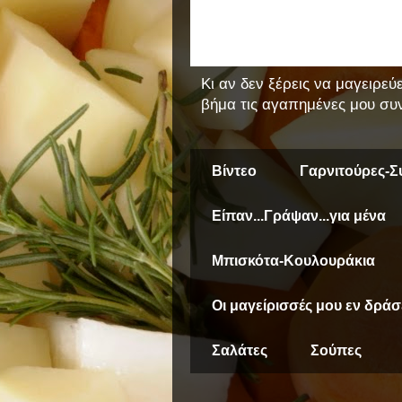
Κι αν δεν ξέρεις να μαγειρεύ
βήμα τις αγαπημένες μου συν
Βίντεο
Γαρνιτούρες-Σ
Είπαν...Γράψαν...για μένα
Μπισκότα-Κουλουράκια
Οι μαγείρισσές μου εν δράσ
Σαλάτες
Σούπες