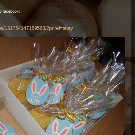
ο facebook!
ups/131754147159563/?pnref=story