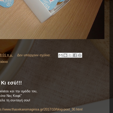
8:01 π.μ.
Δεν υπάρχουν σχόλια:
ράκια
Κι εσύ!!!
latos και την ομάδα του,
κότα Νες Καφέ"
είλε τη συνταγή σου!
tp://www.thasekanomagirisa.gr/2017/10/blog-post_30.html