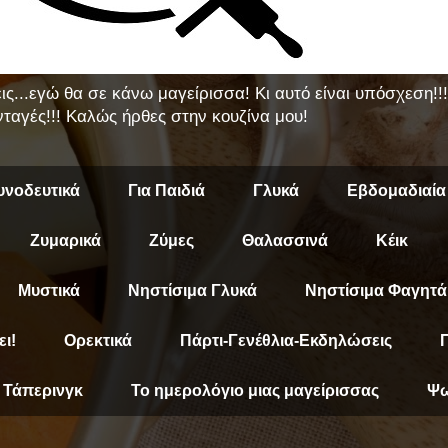
εις...εγώ θα σε κάνω μαγείρισσα! Κι αυτό είναι υπόσχεση!
ταγές!!! Καλώς ήρθες στην κουζίνα μου!
υνοδευτικά
Για Παιδιά
Γλυκά
Εβδομαδιαία
Ζυμαρικά
Ζύμες
Θαλασσινά
Κέικ
Μυστικά
Νηστίσιμα Γλυκά
Νηστίσιμα Φαγητά
ει!
Ορεκτικά
Πάρτι-Γενέθλια-Εκδηλώσεις
Π
Τάπερινγκ
Το ημερολόγιο μιας μαγείρισσας
Ψω