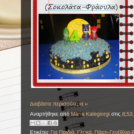
Διαβάστε περισσότερα »
Αναρτήθηκε από
Maria Kalegiorgi
στις
8:53 
Ετικέτες
Για Παιδιά
,
Γλυκά
,
Πάρτι-Γενέθλια-