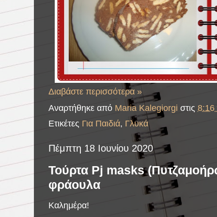
Διαβάστε περισσότερα »
Αναρτήθηκε από
Maria Kalegiorgi
στις
8:16 
Ετικέτες
Για Παιδιά
,
Γλυκά
Πέμπτη 18 Ιουνίου 2020
Τούρτα Pj masks (Πυτζαμοήρ
φράουλα
Καλημέρα!