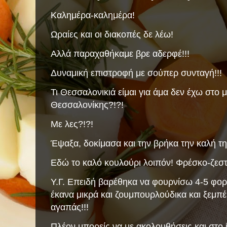
Καλημέρα-καλημέρα!
Ωραίες και οι διακοπές δε λέω!
Αλλά παραχαθήκαμε βρε αδερφέ!!!
Δυναμική επιστροφή με σούπερ συνταγή!!!
Τι Θεσσαλονικιά είμαι για άμα δεν έχω στο
Θεσσαλονίκης?!?!
Με λες?!?!
Έψαξα, δοκίμασα και την βρήκα την καλή τ
Εδώ το καλό κουλούρι λοιπόν! Φρέσκο-ζεστό
Υ.Γ. Επειδή βαρέθηκα να φουρνίσω 4-5 φορ
έκανα μικρά και ζουμπουρλούδικα και ξεμπέ
αγαπάς!!!
Πλέον μπορείς να με ακολουθήσεις και στο 