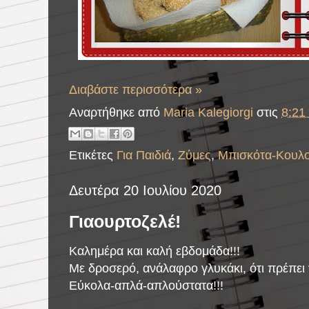
Διαβάστε περισσότερα »
Αναρτήθηκε από
Maria Kalegiorgi
στις
8:21 
Ετικέτες
Για Παιδιά
,
Ζύμες
,
Μπισκότα-Κουλο
Δευτέρα 20 Ιουλίου 2020
Γιαουρτοζελέ!
Καλημέρα και καλή εβδομάδα!!!
Με δροσερό, ανάλαφρο γλυκάκι, ότι πρέπει γ
Εύκολα-απλά-απλούστατα!!!