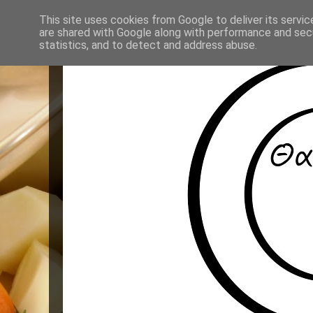
This site uses cookies from Google to deliver its servic
are shared with Google along with performance and secu
statistics, and to detect and address abuse.