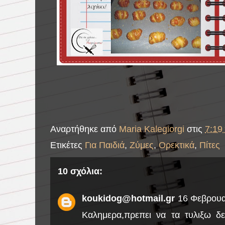
Αναρτήθηκε από
Maria Kalegiorgi
στις
7:19 
Ετικέτες
Για Παιδιά
,
Ζύμες
,
Ορεκτικά
,
Πίτες
10 σχόλια:
koukidog@hotmail.gr
16 Φεβρουαρ
Καλημερα,πρεπει να τα τυλιξω 