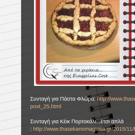
Συνταγή για Πάστα Φλώρα:
http://www.thas
post_25.html
Συνταγή για Κέικ Πορτοκάλι...έτσι απλά
:
http://www.thasekanomagirisa.gr/2015/11/