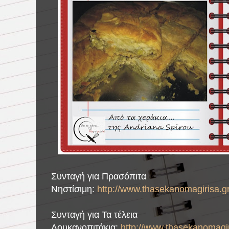
Συνταγή για Πρασόπιτα
Νηστίσιμη:
http://www.thasekanomagirisa.g
Συνταγή για Τα τέλεια
Λουκανοπιτάκια:
http://www.thasekanomagir