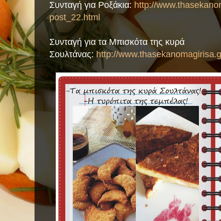
Συνταγή για Ροξάκια:
http://www.thasekanom
post_22.html
Συνταγή για τα Μπισκότα της κυρά
Σουλτάνας:
http://www.thasekanomagirisa.g