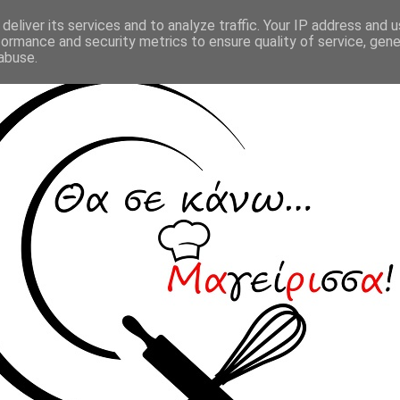
deliver its services and to analyze traffic. Your IP address and 
formance and security metrics to ensure quality of service, gen
abuse.