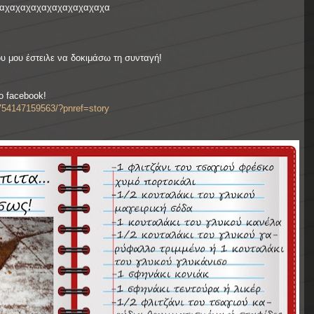
αχαχαχαχαχαχαχαχαχαχα
μου έστειλε να δοκιμάσω τη συνταγή!
ο facebook!
754147159563/?pnref=story