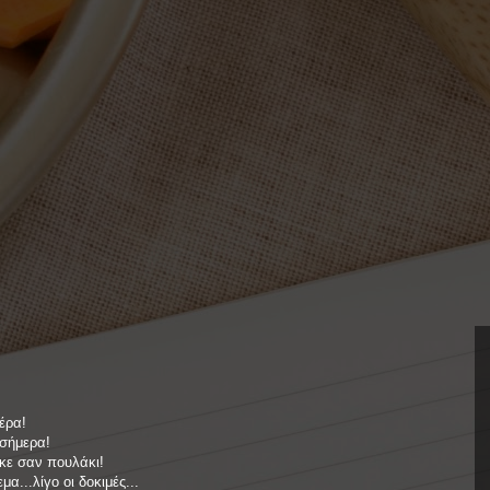
έρα!
 σήμερα!
κε σαν πουλάκι!
α...λίγο οι δοκιμές...