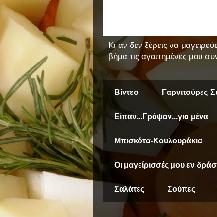
Κι αν δεν ξέρεις να μαγειρεύ
βήμα τις αγαπημένες μου συν
Βίντεο
Γαρνιτούρες-Σ
Είπαν...Γράψαν...για μένα
Μπισκότα-Κουλουράκια
Οι μαγείρισσές μου εν δράσ
Σαλάτες
Σούπες