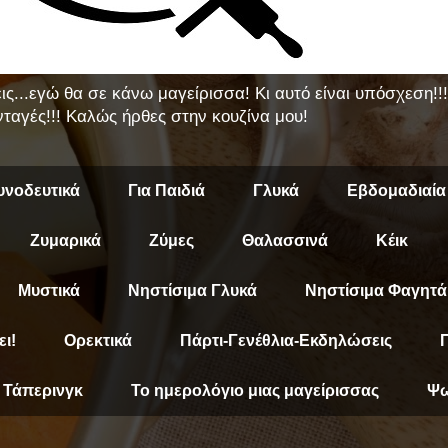
εις...εγώ θα σε κάνω μαγείρισσα! Κι αυτό είναι υπόσχεση!
ταγές!!! Καλώς ήρθες στην κουζίνα μου!
υνοδευτικά
Για Παιδιά
Γλυκά
Εβδομαδιαία
Ζυμαρικά
Ζύμες
Θαλασσινά
Κέικ
Μυστικά
Νηστίσιμα Γλυκά
Νηστίσιμα Φαγητά
ει!
Ορεκτικά
Πάρτι-Γενέθλια-Εκδηλώσεις
Π
Τάπερινγκ
Το ημερολόγιο μιας μαγείρισσας
Ψω