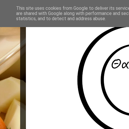
This site uses cookies from Google to deliver its servic
are shared with Google along with performance and secu
statistics, and to detect and address abuse.