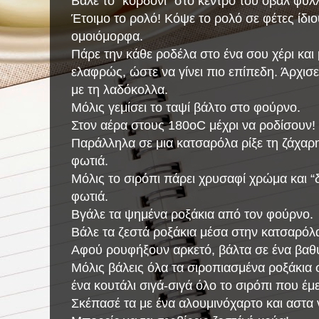
Βάλε το “κορδόνι” στο κέντρο του οβάλ φύλλ
Έτοιμο το ρολό! Κόψε το ρολό σε φέτες ίδ
ομοιόμορφα.
Πάρε την κάθε ροδέλα στο ένα σου χέρι και 
ελαφρώς, ώστε να γίνει πιο επίπεδη. Άρχισε
με τη λαδόκολλα.
Μόλις γεμίσει το ταψί βάλτο στο φούρνο.
Στον αέρα στους 180οC μέχρι να ροδίσουν!
Παράλληλα σε μια κατσαρόλα ρίξε τη ζάχαρη,
φωτιά.
Μόλις το σιρόπι πάρει χρυσαφί χρώμα και “
φωτιά.
Βγάλε τα ψημένα ροξάκια από τον φούρνο.
Βάλε τα ζεστά ροξάκια μέσα στην κατσαρόλ
Αφού ρουφήξουν αρκετό, βάλτα σε ένα βαθ
Μόλις βάλεις όλα τα σιροπιασμένα ροξάκια 
ένα κουτάλι σιγά-σιγά όλο το σιρόπι που έ
Σκέπασέ τα με ένα αλουμινόχαρτο και αστα 