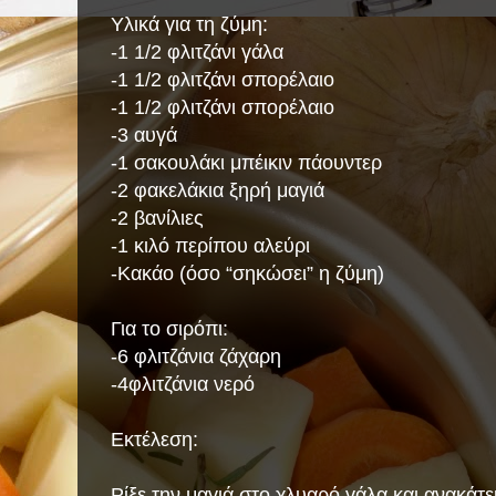
Υλικά για τη ζύμη:
-1 1/2 φλιτζάνι γάλα
-1 1/2 φλιτζάνι σπορέλαιο
-1 1/2 φλιτζάνι σπορέλαιο
-3 αυγά
-1 σακουλάκι μπέικιν πάουντερ
-2 φακελάκια ξηρή μαγιά
-2 βανίλιες
-1 κιλό περίπου αλεύρι
-Κακάο (όσο “σηκώσει” η ζύμη)
Για το σιρόπι:
-6 φλιτζάνια ζάχαρη
-4φλιτζάνια νερό
Εκτέλεση:
Ρίξε την μαγιά στο χλυαρό γάλα και ανακάτε