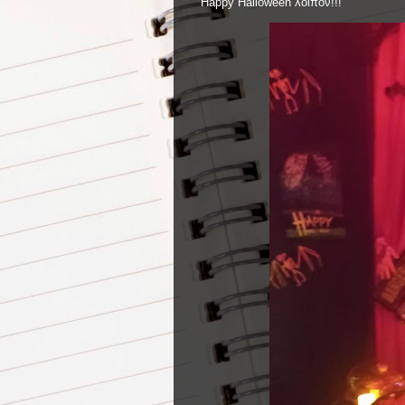
Happy Halloween λοιπόν!!!