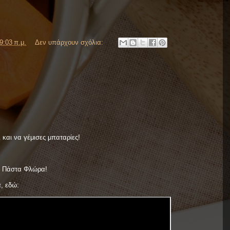
9:03 π.μ.
Δεν υπάρχουν σχόλια:
και να γέμισες μπαταρίες!
η Πάστα Φλώρα!
α, εδώ: