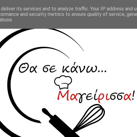
deliver its services and to analyze traffic. Your IP address and 
formance and security metrics to ensure quality of service, gen
abuse.