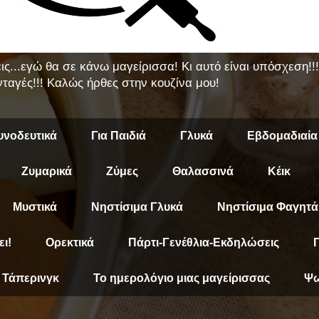
εις...εγώ θα σε κάνω μαγείρισσα! Κι αυτό είναι υπόσχεση!
ταγές!!! Καλώς ήρθες στην κουζίνα μου!
υνοδευτικά
Για Παιδιά
Γλυκά
Εβδομαδιαία
Ζυμαρικά
Ζύμες
Θαλασσινά
Κέικ
Μυστικά
Νηστίσιμα Γλυκά
Νηστίσιμα Φαγητά
ει!
Ορεκτικά
Πάρτι-Γενέθλια-Εκδηλώσεις
Π
Τάπερινγκ
Το ημερολόγιο μιας μαγείρισσας
Ψω