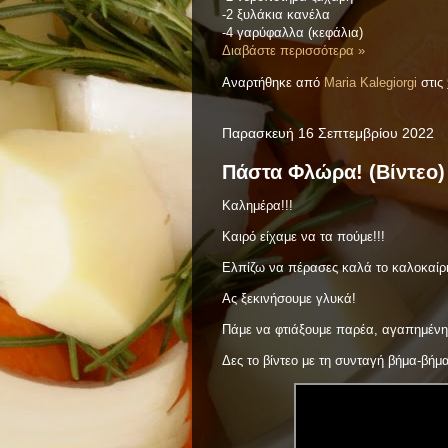
-2 ξυλάκια κανέλα
-4 γαρύφαλλα (κεφάλια)
Διαβάστε περισσότερα »
Αναρτήθηκε από
Maria Kalegiorgi
στις
Παρασκευή 16 Σεπτεμβρίου 2022
Πάστα Φλώρα! (Βίντεο)
Καλημέρα!!!
Καιρό είχαμε να τα πούμε!!!
Ελπίζω να πέρασες καλά το καλοκαίρι 
Ας ξεκινήσουμε γλυκά!
Πάμε να φτιάξουμε παρέα, αγαπημέν
Δες το βίντεο με τη συνταγή βήμα-βήμ