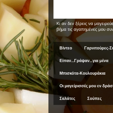
Κι αν δεν ξέρεις να μαγειρεύ
βήμα τις αγαπημένες μου συν
Βίντεο
Γαρνιτούρες-Σ
Είπαν...Γράψαν...για μένα
Μπισκότα-Κουλουράκια
Οι μαγείρισσές μου εν δράσ
Σαλάτες
Σούπες