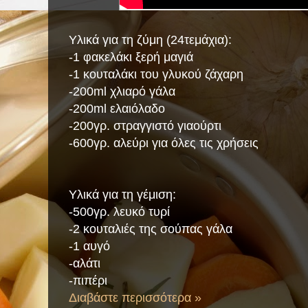
Υλικά για τη ζύμη (24τεμάχια):
-1 φακελάκι ξερή μαγιά
-1 κουταλάκι του γλυκού ζάχαρη
-200ml χλιαρό γάλα
-200ml ελαιόλαδο
-200γρ. στραγγιστό γιαούρτι
-600γρ. αλεύρι για όλες τις χρήσεις
Υλικά για τη γέμιση:
-500γρ. λευκό τυρί
-2 κουταλιές της σούπας γάλα
-1 αυγό
-αλάτι
-πιπέρι
Διαβάστε περισσότερα »