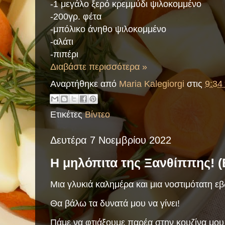
-1 μεγάλο ξερό κρεμμύδι ψιλοκομμένο
-200γρ. φέτα
-μπόλικο άνηθο ψιλοκομμένο
-αλάτι
-πιπέρι
Διαβάστε περισσότερα »
Αναρτήθηκε από
Maria Kalegiorgi
στις
9:34 
Ετικέτες
Βίντεο
Δευτέρα 7 Νοεμβρίου 2022
Η μηλόπιτα της Ξανθίππης! (
Μια γλυκιά καλημέρα και μια νοστιμότατη εβ
Θα βάλω τα δυνατά μου να γίνει!
Πάμε να φτιάξουμε παρέα στην κουζίνα μου